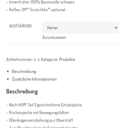
– Innenfutter: 100% Baumwolle schwarz
– Reflex: 3M™ Scotchlite™ optional
AUSFÜHRUNG
Zurücksetzen
Artikelnummer:
n. v.
Kategorie:
Produkte
Beschreibung
Zusätzliche Informationen
Beschreibung
– Nach HUPF Teil 3 geschnittene Einsatzjacke
– Rückenpartie mit Bewegungsfalten
– Ellenbogenverstärkung aus Oberstoff
– Zwei Brusttaschen als Funkgerätetasche