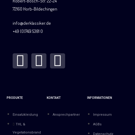
Robert-Bosch-Str. 22-24
72160 Horb-Bildechingen
info@derklassiker.de
+49 (0)7451 5381 0
PRODUKTE
KONTAKT
INFORMATIONEN
Einsatzkleidung
Ansprechpartner
Impressum
THL &
AGBs
Vegetationsbrand
Datenschutz