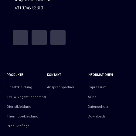
+49 (0)7451 5381 0
PRODUKTE
KONTAKT
INFORMATIONEN
Einsatzkleidung
Ansprechpartner
Impressum
THL & Vegetationsbrand
AGBs
Dienstkleidung
Datenschutz
Thermobekleidung
Downloads
Produktpflege