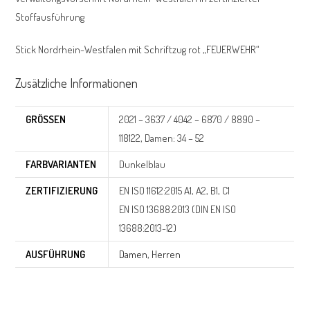
Stoffausführung
Stick Nordrhein-Westfalen mit Schriftzug rot „FEUERWEHR“
Zusätzliche Informationen
GRÖSSEN
2021 – 3637 / 4042 – 6870 / 8890 –
118122, Damen: 34 – 52
FARBVARIANTEN
Dunkelblau
ZERTIFIZIERUNG
EN ISO 11612:2015 A1, A2, B1, C1
EN ISO 13688:2013 (DIN EN ISO
13688:2013-12)
AUSFÜHRUNG
Damen
,
Herren