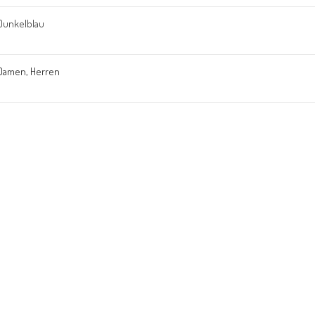
Dunkelblau
Damen
,
Herren