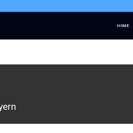
HOME
yern
yern