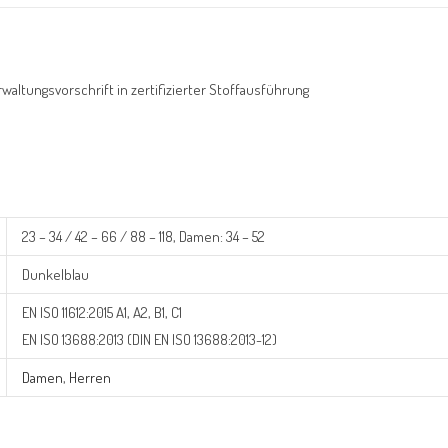
altungsvorschrift in zertifizierter Stoffausführung
23 – 34 / 42 – 66 / 88 – 118, Damen: 34 – 52
Dunkelblau
EN ISO 11612:2015 A1, A2, B1, C1
EN ISO 13688:2013 (DIN EN ISO 13688:2013-12)
Damen
,
Herren