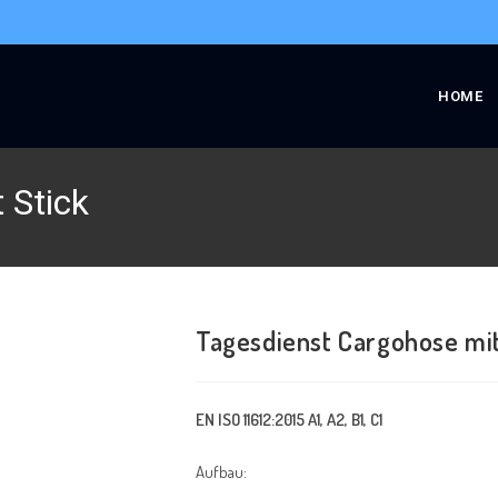
HOME
 Stick
Tagesdienst Cargohose mit
EN ISO 11612:2015 A1, A2, B1, C1
Aufbau: