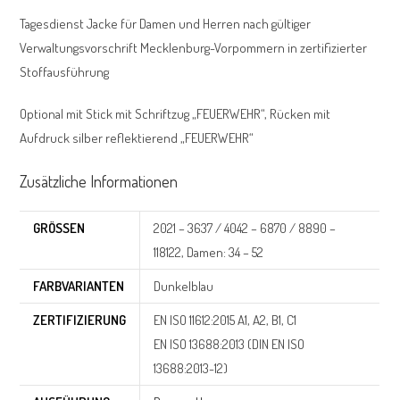
Tagesdienst Jacke für Damen und Herren nach gültiger
Verwaltungsvorschrift Mecklenburg-Vorpommern in zertifizierter
Stoffausführung
Optional mit Stick mit Schriftzug „FEUERWEHR“, Rücken mit
Aufdruck silber reflektierend „FEUERWEHR“
Zusätzliche Informationen
GRÖSSEN
2021 – 3637 / 4042 – 6870 / 8890 –
118122, Damen: 34 – 52
FARBVARIANTEN
Dunkelblau
ZERTIFIZIERUNG
EN ISO 11612:2015 A1, A2, B1, C1
EN ISO 13688:2013 (DIN EN ISO
13688:2013-12)