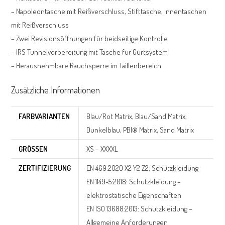
– Napoleontasche mit Reißverschluss, Stifttasche, Innentaschen
mit Reißverschluss
– Zwei Revisionsöffnungen für beidseitige Kontrolle
– IRS Tunnelvorbereitung mit Tasche für Gurtsystem
– Herausnehmbare Rauchsperre im Taillenbereich
Zusätzliche Informationen
FARBVARIANTEN
Blau/Rot Matrix, Blau/Sand Matrix,
Dunkelblau, PBI® Matrix, Sand Matrix
GRÖSSEN
XS – XXXXL
ZERTIFIZIERUNG
EN 469:2020 X2 Y2 Z2: Schutzkleidung
EN 1149-5:2018: Schutzkleidung –
elektrostatische Eigenschaften
EN ISO 13688:2013: Schutzkleidung –
Allgemeine Anforderungen