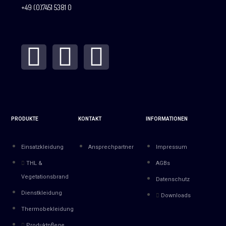
+49 (0)7451 5381 0
PRODUKTE
KONTAKT
INFORMATIONEN
Einsatzkleidung
Ansprechpartner
Impressum
THL &
AGBs
Vegetationsbrand
Datenschutz
Dienstkleidung
Downloads
Thermobekleidung
Produktpflege