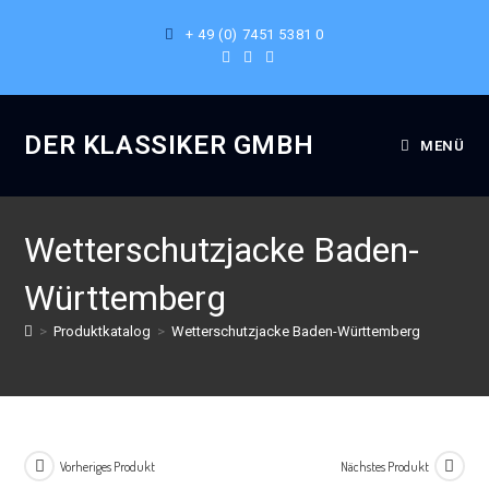
Zum
+ 49 (0) 7451 5381 0
Inhalt
springen
DER KLASSIKER GMBH
MENÜ
Wetterschutzjacke Baden-
Württemberg
>
Produktkatalog
>
Wetterschutzjacke Baden-Württemberg
Vorheriges Produkt
Nächstes Produkt