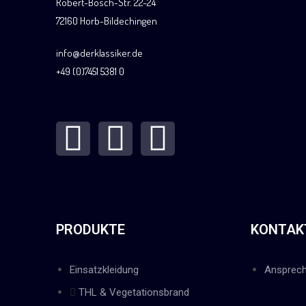
Robert-Bosch-Str. 22-24
72160 Horb-Bildechingen
info@derklassiker.de
+49 (0)7451 5381 0
PRODUKTE
KONTAK
Einsatzkleidung
Ansprech
THL & Vegetationsbrand